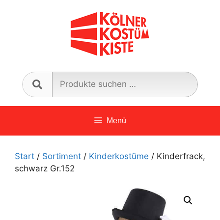
Zum
Inhalt
springen
Such
nach:
Menü
Start
/
Sortiment
/
Kinderkostüme
/ Kinderfrack,
schwarz Gr.152