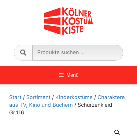
Zum
Inhalt
springen
Such
nach:
Menü
Start
/
Sortiment
/
Kinderkostüme
/
Charaktere
aus TV, Kino und Büchern
/ Schürzenkleid
Gr.116