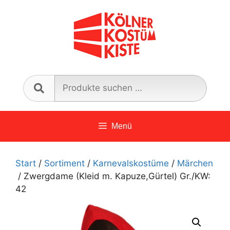
Zum
Inhalt
springen
Such
nach:
Menü
Start
/
Sortiment
/
Karnevalskostüme
/
Märchen
/ Zwergdame (Kleid m. Kapuze,Gürtel) Gr./KW:
42