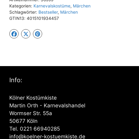
Kategorien:
Karnevalskostüme
,
Märchen
Schlagwörter:
Bestseller
,
Märchen
GTIN13:
4015101934457
Info:
Kölner Kostümkiste
Martin Orth - Karnevalshandel
Wormser Str. 55a
50677 Köln
Tel. 0221 66940285
info@koelner-kostuemkiste.de