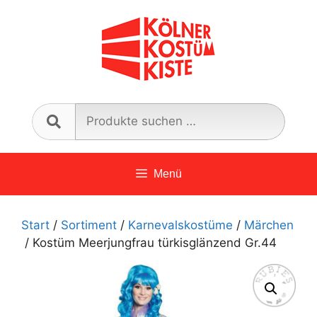
Zum
Inhalt
springen
Such
nach:
Menü
Start
/
Sortiment
/
Karnevalskostüme
/
Märchen
/ Kostüm Meerjungfrau türkisglänzend Gr.44