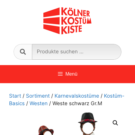
Zum
Inhalt
springen
Such
nach:
Menü
Start
/
Sortiment
/
Karnevalskostüme
/
Kostüm-
Basics
/
Westen
/ Weste schwarz Gr.M