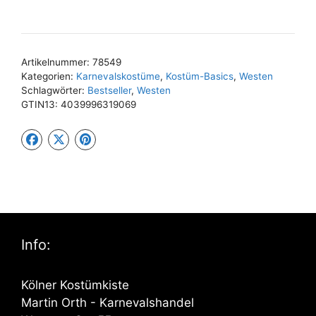
Artikelnummer:
78549
Kategorien:
Karnevalskostüme
,
Kostüm-Basics
,
Westen
Schlagwörter:
Bestseller
,
Westen
GTIN13:
4039996319069
Info:
Kölner Kostümkiste
Martin Orth - Karnevalshandel