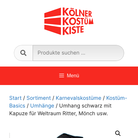
Zum
Inhalt
springen
Such
nach:
Menü
Start
/
Sortiment
/
Karnevalskostüme
/
Kostüm-
Basics
/
Umhänge
/ Umhang schwarz mit
Kapuze für Weltraum Ritter, Mönch usw.