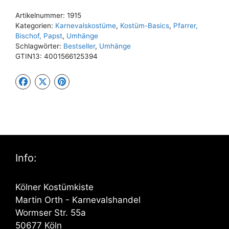
Artikelnummer:
1915
Kategorien:
Karnevalskostüme
,
Kostüm-Basics
,
Pfarrer,
Bischof, Papst
,
Umhänge
Schlagwörter:
Bestseller
,
Umhänge
GTIN13:
4001566125394
Info:
Kölner Kostümkiste
Martin Orth - Karnevalshandel
Wormser Str. 55a
50677 Köln