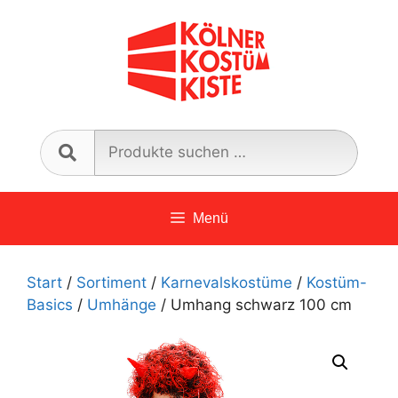
Zum
Inhalt
springen
Such
nach:
Menü
Start
/
Sortiment
/
Karnevalskostüme
/
Kostüm-
Basics
/
Umhänge
/ Umhang schwarz 100 cm