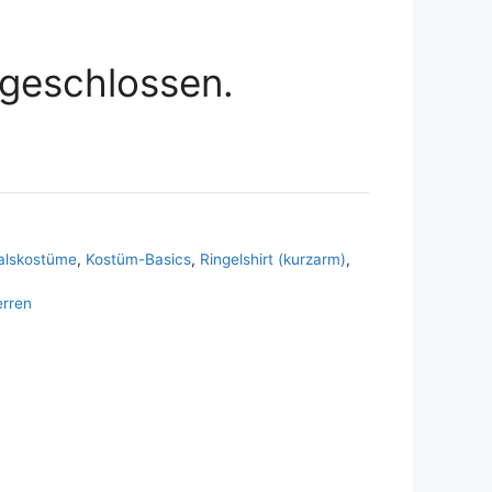
geschlossen.
alskostüme
,
Kostüm-Basics
,
Ringelshirt (kurzarm)
,
rren