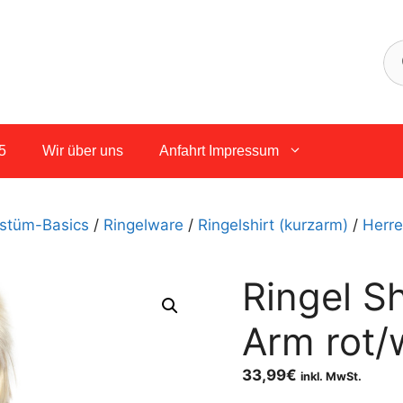
5
Wir über uns
Anfahrt Impressum
stüm-Basics
/
Ringelware
/
Ringelshirt (kurzarm)
/
Herr
Ringel S
Arm rot/
33,99
€
inkl. MwSt.