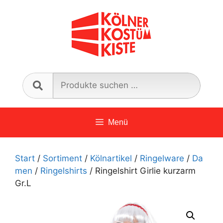
Zum
Inhalt
springen
Such
nach:
Menü
Start
/
Sortiment
/
Kölnartikel
/
Ringelware
/
Da
men
/
Ringelshirts
/ Ringelshirt Girlie kurzarm
Gr.L