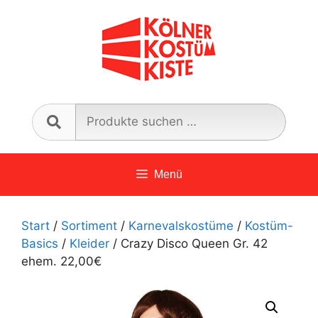
Zum
Inhalt
springen
Such
nach:
Menü
Start
/
Sortiment
/
Karnevalskostüme
/
Kostüm-
Basics
/
Kleider
/ Crazy Disco Queen Gr. 42
ehem. 22,00€