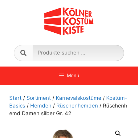
Zum
Inhalt
springen
Such
nach:
Menü
Start
/
Sortiment
/
Karnevalskostüme
/
Kostüm-
Basics
/
Hemden
/
Rüschenhemden
/ Rüschenh
emd Damen silber Gr. 42