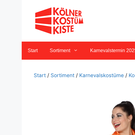
Zum
Inhalt
springen
Start
Sortiment
Karnevalstermin 202
Start
/
Sortiment
/
Karnevalskostüme
/
Ko