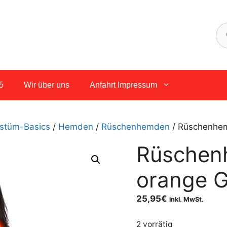
5
Wir über uns
Anfahrt Impressum
stüm-Basics
/
Hemden
/
Rüschenhemden
/ Rüschenhem
Rüschen
orange G
25,95
€
inkl. MwSt.
2 vorrätig