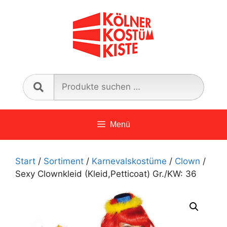
Zum
Inhalt
springen
Such
nach:
Menü
Start
/
Sortiment
/
Karnevalskostüme
/
Clown
/
Sexy Clownkleid (Kleid,Petticoat) Gr./KW: 36