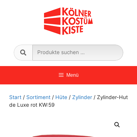
Zum
Inhalt
springen
Such
nach:
Menü
Start
/
Sortiment
/
Hüte
/
Zylinder
/ Zylinder-Hut
de Luxe rot KW:59