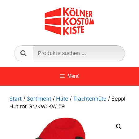
Zum
Inhalt
springen
Such
nach:
Menü
Start
/
Sortiment
/
Hüte
/
Trachtenhüte
/ Seppl
Hut,rot Gr./KW: KW 59