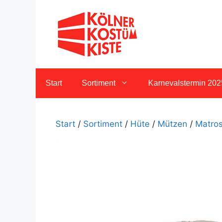
Zum
Inhalt
springen
Start
Sortiment
Karnevalstermin 202
Start
/
Sortiment
/
Hüte
/
Mützen
/
Matro