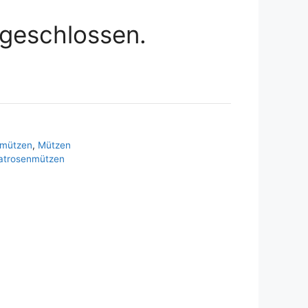
geschlossen.
nmützen
,
Mützen
atrosenmützen