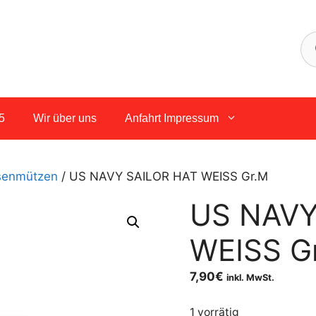
5
Wir über uns
Anfahrt Impressum
senmützen
/ US NAVY SAILOR HAT WEISS Gr.M
US NAVY
WEISS G
7,90
€
inkl. MwSt.
1 vorrätig