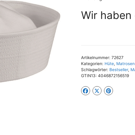
Wir haben 
Artikelnummer:
72627
Kategorien:
Hüte
,
Matrose
Schlagwörter:
Bestseller
,
M
GTIN13:
4046872156519