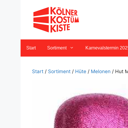
Zum
Inhalt
springen
Start
Sortiment
Karnevalstermin 202
Start
/
Sortiment
/
Hüte
/
Melonen
/ Hut M