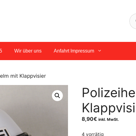
5
Wir über uns
Anfahrt Impressum
helm mit Klappvisier
Polizeihe
Klappvisi
8,90
€
inkl. MwSt.
4 vorrätig