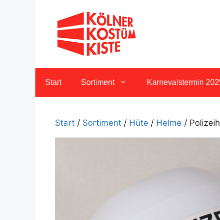
Zum
Inhalt
springen
Start
Sortiment
Karnevalstermin 202
Start
/
Sortiment
/
Hüte
/
Helme
/ Polizei