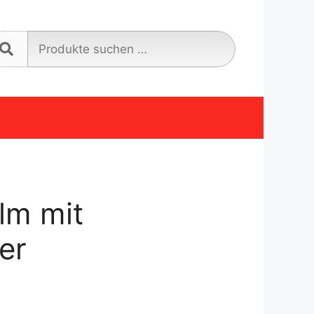
Suche
nach:
lm mit
er