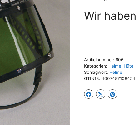
Wir haben 
Artikelnummer:
606
Kategorien:
Helme
,
Hüte
Schlagwort:
Helme
GTIN13:
4007487108454