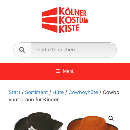
Zum
Inhalt
springen
Such
nach:
Menü
Start
/
Sortiment
/
Hüte
/
Cowboyhüte
/ Cowbo
yhut braun für Kinder