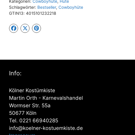
Kategorien:
Cowboyhüte
,
Hüte
Schlagwörter:
Bestseller
,
Cowboyhüte
GTIN13:
4015101232218
Info:
Kölner Kostümkiste
Martin Orth - Karnevalshandel
Wormser Str. 55a
50677 Köln
Tel. 0221 66940285
info@koelner-kostuemkiste.de