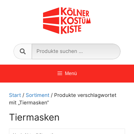
Zum
Inhalt
springen
Such
nach:
Menü
Start
/
Sortiment
/ Produkte verschlagwortet
mit „Tiermasken“
Tiermasken