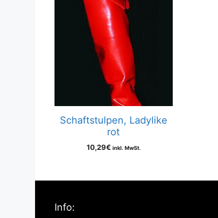
Schaftstulpen, Ladylike
rot
10,29
€
inkl. MwSt.
Info: