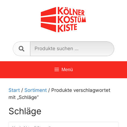
Zum
Inhalt
springen
Such
nach:
Menü
Start
/
Sortiment
/ Produkte verschlagwortet
mit „Schläge“
Schläge