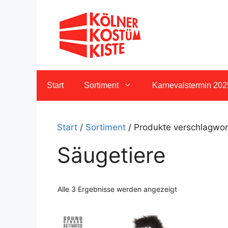
Zum
Inhalt
springen
Start
Sortiment
Karnevalstermin 202
Start
/
Sortiment
/ Produkte verschlagwort
Säugetiere
Nach
Alle 3 Ergebnisse werden angezeigt
Aktualität
sortiert