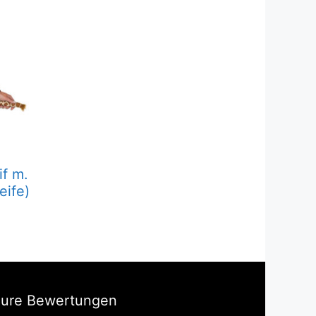
if m.
eife)
Eure Bewertungen