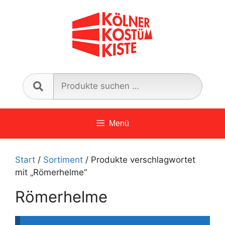
Zum
Inhalt
springen
Such
nach:
Menü
Start
/
Sortiment
/ Produkte verschlagwortet
mit „Römerhelme“
Römerhelme