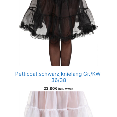
Petticoat,schwarz,knielang Gr./KW:
36/38
23,80
€
inkl. MwSt.