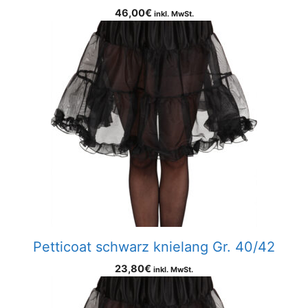
46,00
€
inkl. MwSt.
Petticoat schwarz knielang Gr. 40/42
23,80
€
inkl. MwSt.