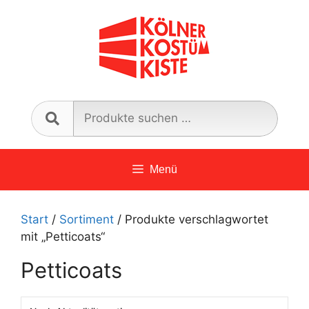
Zum
Inhalt
springen
Such
nach:
Menü
Start
/
Sortiment
/ Produkte verschlagwortet
mit „Petticoats“
Petticoats