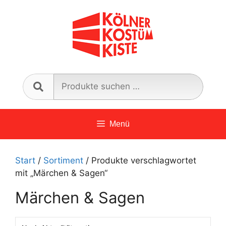
Zum
Inhalt
springen
Such
nach:
Menü
Start
/
Sortiment
/ Produkte verschlagwortet
mit „Märchen & Sagen“
Märchen & Sagen