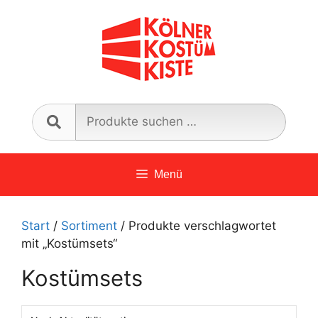
Zum
Inhalt
springen
Such
nach:
Menü
Start
/
Sortiment
/ Produkte verschlagwortet
mit „Kostümsets“
Kostümsets