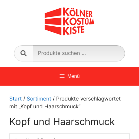
Zum
Inhalt
springen
Such
nach:
Menü
Start
/
Sortiment
/ Produkte verschlagwortet
mit „Kopf und Haarschmuck“
Kopf und Haarschmuck