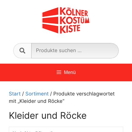
Zum
Inhalt
springen
Such
nach:
Menü
Start
/
Sortiment
/ Produkte verschlagwortet
mit „Kleider und Röcke“
Kleider und Röcke