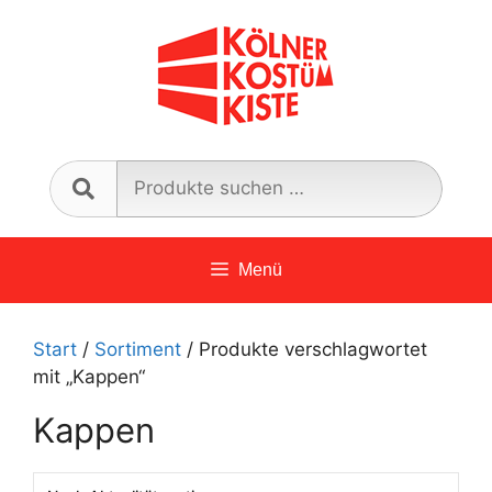
Zum
Inhalt
springen
Such
nach:
Menü
Start
/
Sortiment
/ Produkte verschlagwortet
mit „Kappen“
Kappen