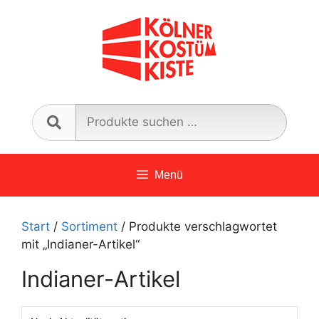
Zum
Inhalt
springen
Such
nach:
Menü
Start
/
Sortiment
/ Produkte verschlagwortet
mit „Indianer-Artikel“
Indianer-Artikel