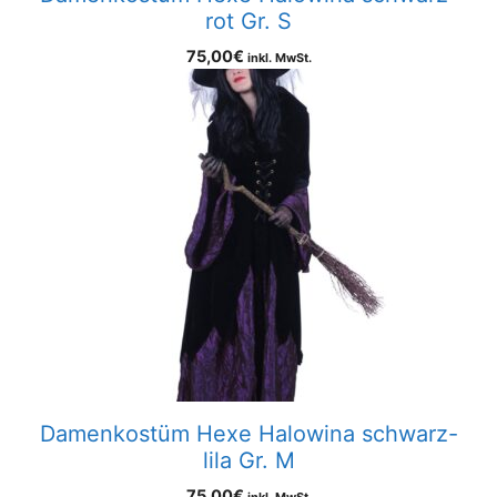
rot Gr. S
75,00
€
inkl. MwSt.
Damenkostüm Hexe Halowina schwarz-
lila Gr. M
75,00
€
inkl. MwSt.