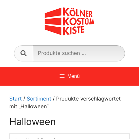
Zum
Inhalt
springen
Such
nach:
Menü
Start
/
Sortiment
/ Produkte verschlagwortet
mit „Halloween“
Halloween