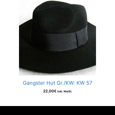
Gangster Hut Gr./KW: KW 57
22,00
€
inkl. MwSt.