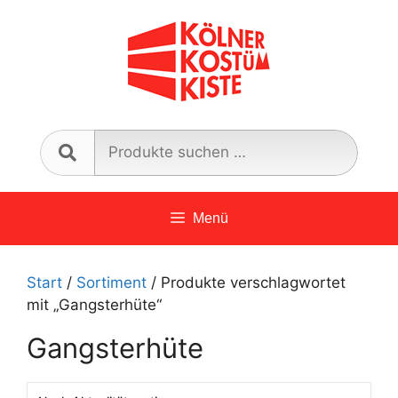
Zum
Inhalt
springen
Such
nach:
Menü
Start
/
Sortiment
/ Produkte verschlagwortet
mit „Gangsterhüte“
Gangsterhüte