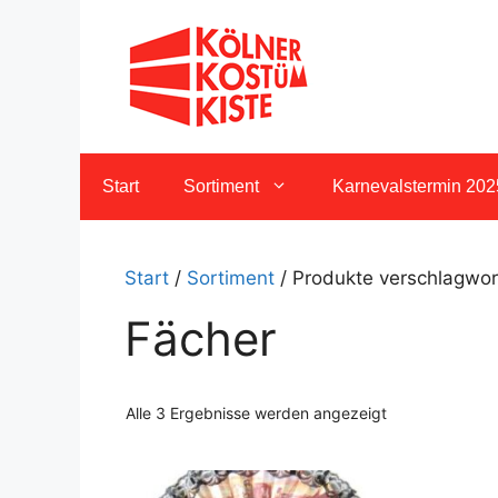
Zum
Inhalt
springen
Start
Sortiment
Karnevalstermin 202
Start
/
Sortiment
/ Produkte verschlagwort
Fächer
Nach
Alle 3 Ergebnisse werden angezeigt
Aktualität
sortiert