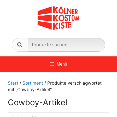
Zum
Inhalt
springen
Such
nach:
Menü
Start
/
Sortiment
/ Produkte verschlagwortet
mit „Cowboy-Artikel“
Cowboy-Artikel