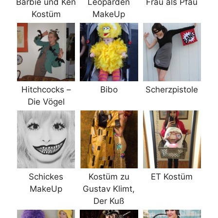
Barbie und Ken
Leoparden
Frau als Pfau
Kostüm
MakeUp
Hitchcocks –
Bibo
Scherzpistole
Die Vögel
Schickes
Kostüm zu
ET Kostüm
MakeUp
Gustav Klimt,
Der Kuß