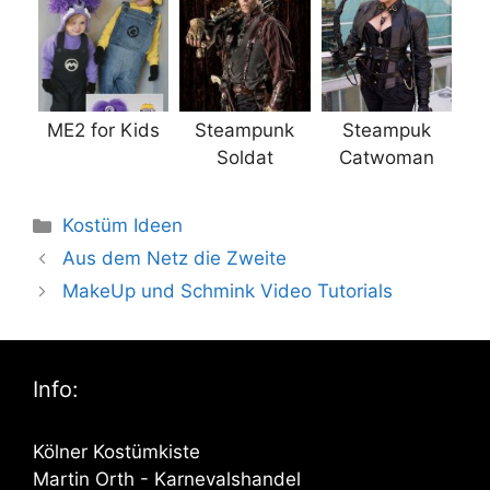
ME2 for Kids
Steampunk
Steampuk
Soldat
Catwoman
Kategorien
Kostüm Ideen
Aus dem Netz die Zweite
MakeUp und Schmink Video Tutorials
Info:
Kölner Kostümkiste
Martin Orth - Karnevalshandel